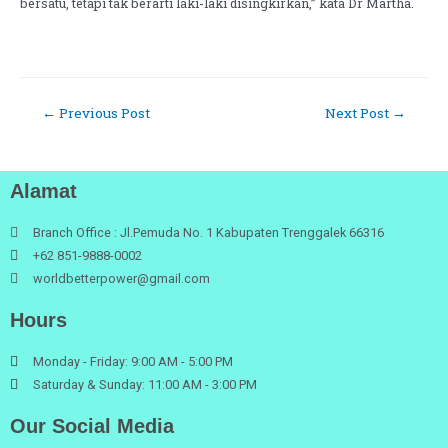
bersatu, tetapi tak berarti laki-laki disingkirkan,” kata Dr Martha.
←
Previous Post
Next Post
→
Alamat
Branch Office : Jl.Pemuda No. 1 Kabupaten Trenggalek 66316
+62 851-9888-0002
worldbetterpower@gmail.com
Hours
Monday - Friday: 9:00 AM - 5:00 PM
Saturday & Sunday: 11:00 AM - 3:00 PM
Our Social Media