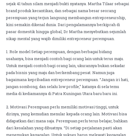
sejak 41 tahun silam menjadi bukti nyatanya. Martha Tilaar sebagai
brand produk kecantikan, dan sebagai nama besar seorang
perempuan yang terjun langsung membangun entrepreneurship,
kini semakin dikenal dunia. Dari pengalamannya berkiprah di
pasar domestik hingga global, Dr Martha menyebutkan sejumlah
sikap mental yang wajib dimiliki entrepreneur perempuan.
1. Role model Setiap perempuan, dengan berbagai bidang
usahanya, bisa menjadi contoh bagi orang lain untuk terus maju.
Untuk menjadi contoh bagi orang lain, ukurannya bukan sekadar
pada bisnis yang maju dan berkembang pesat. Namun juga
bagaimana kepribadian entrepreneur perempuan. “Jangan iri hati,
jangan sombong, dan selalu low profile,” katanya di sela temu
media di kediamannya di Patra Kuningan Utara baru baru ini.
2. Motivasi Perempuan perlu memiliki motivasi tinggi, untuk
dirinya, yang kemudian menular kepada orang lain. Motivasi bisa
didapatkan dari mana saja. Perempuan perlu terus belajar, bahkan
dari kesalahan yang dibuatnya. “Di setiap perjalanan pasti akan
menemukan kegagalan. Untuk sukses harus melewati kegagalan.